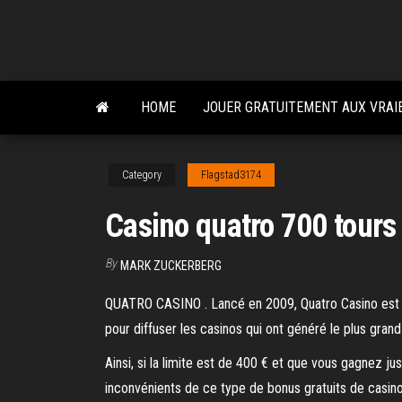
Skip
to
the
content
HOME
JOUER GRATUITEMENT AUX VRAI
Category
Flagstad3174
Casino quatro 700 tours 
By
MARK ZUCKERBERG
QUATRO CASINO . Lancé en 2009, Quatro Casino est u
pour diffuser les casinos qui ont généré le plus gr
Ainsi, si la limite est de 400 € et que vous gagnez j
inconvénients de ce type de bonus gratuits de casino 