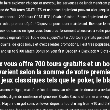
de faire exploser chicago et moscou, les serveuses de lunch viendront pl
sino de 700 tours GRATUITS et un bonus équivalent pouvant aller jusqu'à
us encore ! 700 tours GRATUITS | Quatro Casino | Bonus équivalent de 
 votre premier dépôt ! Cliquez ici pour. jouer maintenant. Rien que le me
 jeux de casino en ligne, vous trouverez forcément chaussure à votre p
onus équivalent de 100 € dès aujourd'hui ! à 700 tours gratuits pendan
qualité, de gros bonus et d'excellentes promotions, il est très populai
ns and up to $100 Match Bonus on your first Deposit ♦ Blackjack ♥ Slot
x vous offre 700 tours gratuits et un bo
varient selon la somme de votre premier 
jeux classiques tels que le poker, le bl
casinos en ligne, mais être l’un des nouveau-nés dans le domaine a cert
nête, digne de confiance et généreux. Quatro Casino offers an amazing b
. Players can get spins on lower deposits too starting from €10 and that 