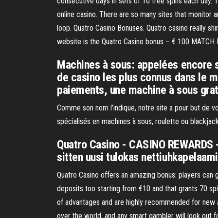
consecutive days in sets of 10 free spins each day.
online casino. There are so many sites that monitor a
loop. Quatro Casino Bonuses. Quatro casino really shi
website is the Quatro Casino bonus – € 100 MATCH
Machines à sous: appelées encore sl
de casino les plus connus dans le m
paiements, une machine à sous gratu
Comme son nom l’indique, notre site a pour but de v
spécialisés en machines à sous, roulette ou blackjac
Quatro Casino - CASINO REWARDS -JÄ
sitten uusi tulokas nettiuhkapelaam
Quatro Casino offers an amazing bonus: players can g
deposits too starting from €10 and that grants 70 spi
of advantages and are highly recommended for new and
over the world, and any smart gambler will look out fo