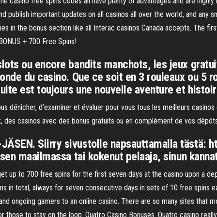
 The casino free spins codes all have plenty of advantages and are hig
nd publish important updates on all casinos all over the world, and any s
nes in the bonus section like all Interac casinos Canada accepts. The firs
 BONUS + 700 Free Spins!
ots ou encore bandits manchots, les jeux gratui
onde du casino. Que ce soit en 3 rouleaux ou 5 r
ite est toujours une nouvelle aventure et histoir
ous dénicher, d’examiner et évaluer pour vous tous les meilleurs casino
k, des casinos avec des bonus gratuits ou en complément de vos dépôts,
SEN. Siirry sivustolle napsauttamalla tästä: h
isen maailmassa tai kokenut pelaaja, sinun kannat
et up to 700 free spins for the first seven days at the casino upon a de
ns in total, always for seven consecutive days in sets of 10 free spins e
 ongoing gamers to an online casino. There are so many sites that moni
r those to stay on the loop. Quatro Casino Bonuses. Quatro casino really 