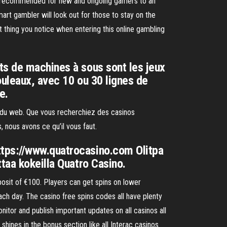
hly recommended for new and ongoing gamers to an
mart gambler will look out for those to stay on the
t thing you notice when entering this online gambling
ts de machines à sous sont les jeux
ouleaux, avec 10 ou 30 lignes de
e.
s du web. Que vous recherchiez des casinos
 nous avons ce qu’il vous faut.
ttps://www.quatrocasino.com Olitpa
taa kokeilla Quatro Casino.
posit of €100. Players can get spins on lower
ach day. The casino free spins codes all have plenty
tor and publish important updates on all casinos all
shines in the bonus section like all Interac casinos