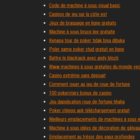
Code de machine à sous visual basic
Casinos de jeu sur la côte est
Jeux de braquage en ligne gratuits
Machine à sous bruce lee gratuite
Kenapa tour de poker tidak bisa dibuka
Poler game poker stud gratuit en ligne
Battre le blackjack avec andy bloch
Www machines à sous gratuites du monde ve
Casino extrême sans depoait
Comment jouer au jeu de roue de fortune
100 pokerstars bonus de casino
Jeu dapplication roue de fortune hhaha
Poker chinois apk téléchargement gratuit
Meilleurs emplacements de machines à sous 
Machine à sous idées de décoration de gâtea
Emplacement au trésor des eaux profondes