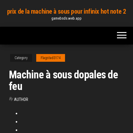
Skip
prix de la machine à sous pour infinix hot note 2
to
gamebsds.web.app
the
content
Category
Flagstad3174
Machine à sous dopales de
feu
By
AUTHOR