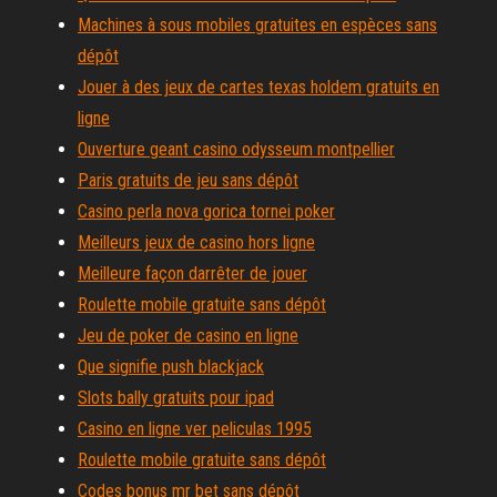
Machines à sous mobiles gratuites en espèces sans
dépôt
Jouer à des jeux de cartes texas holdem gratuits en
ligne
Ouverture geant casino odysseum montpellier
Paris gratuits de jeu sans dépôt
Casino perla nova gorica tornei poker
Meilleurs jeux de casino hors ligne
Meilleure façon darrêter de jouer
Roulette mobile gratuite sans dépôt
Jeu de poker de casino en ligne
Que signifie push blackjack
Slots bally gratuits pour ipad
Casino en ligne ver peliculas 1995
Roulette mobile gratuite sans dépôt
Codes bonus mr bet sans dépôt