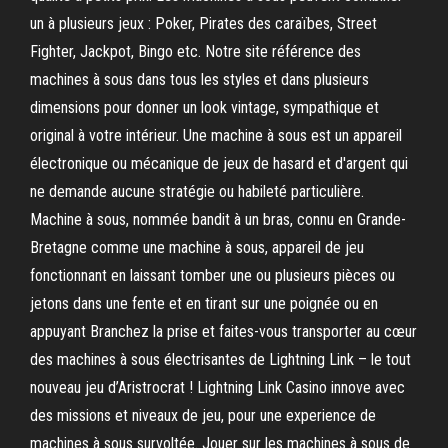
un à plusieurs jeux : Poker, Pirates des caraïbes, Street
Fighter, Jackpot, Bingo etc. Notre site référence des
machines à sous dans tous les styles et dans plusieurs
dimensions pour donner un look vintage, sympathique et
original à votre intérieur. Une machine à sous est un appareil
électronique ou mécanique de jeux de hasard et d'argent qui
ne demande aucune stratégie ou habileté particulière.
Machine à sous, nommée bandit à un bras, connu en Grande-
Bretagne comme une machine à sous, appareil de jeu
fonctionnant en laissant tomber une ou plusieurs pièces ou
jetons dans une fente et en tirant sur une poignée ou en
appuyant Branchez la prise et faites-vous transporter au cœur
des machines à sous électrisantes de Lightning Link – le tout
nouveau jeu d’Aristrocrat ! Lightning Link Casino innove avec
des missions et niveaux de jeu, pour une experience de
machines à sous survoltée. Jouer sur les machines à sous de