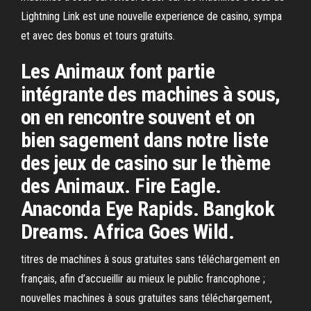
Lightning Link est une nouvelle experience de casino, sympa
et avec des bonus et tours gratuits.
Les Animaux font partie
intégrante des machines à sous,
on en rencontre souvent et on
bien sagement dans notre liste
des jeux de casino sur le thème
des Animaux. Fire Eagle.
Anaconda Eye Rapids. Bangkok
Dreams. Africa Goes Wild.
titres de machines à sous gratuites sans téléchargement en
français, afin d’accueillir au mieux le public francophone ;
nouvelles machines à sous gratuites sans téléchargement,