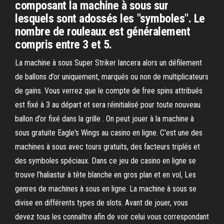
composant la machine à sous sur
lesquels sont adossés les "symboles". Le
nombre de rouleaux est généralement
compris entre 3 et 5.
La machine à sous Super Striker lancera alors un défilement
de ballons d’or uniquement, marqués ou non de multiplicateurs
de gains. Vous verrez que le compte de free spins attribués
est fixé à 3 au départ et sera réinitialisé pour toute nouveau
ballon d’or fixé dans la grille . On peut jouer à la machine à
sous gratuite Eagle's Wings au casino en ligne. C'est une des
machines à sous avec tours gratuits, des facteurs triplés et
des symboles spéciaux. Dans ce jeu de casino en ligne se
trouve l’haliastur à tête blanche en gros plan et en vol, Les
genres de machines à sous en ligne. La machine à sous se
divise en différents types de slots. Avant de jouer, vous
devez tous les connaître afin de voir celui vous correspondant