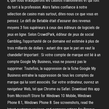
il, que nous éradiquerons les casinos malhonnêtes et qui font
du tort à la profession. Alors faites confiance à notre
sélection de casino mais surtout, dites-nous ce que vous en
pensez. Le défi de Betable était d'assurer des revenus
moyens 3 fois supérieurs à ceux des éditeurs de logiciels de
jeux en ligne. Selon CrowdPark, éditeur de jeux de social
Gambling, l’opportunité de ce domaine est estimée à plus de
trois milliards de dollars - autant dire que le pari en vaut la
chandelle! Important : Si votre compte de marque est lié à un
compte Google My Business, vous ne pouvez pas le
supprimer. Toutefois, la suppression de la fiche Google My
Business entraîne la suppression de tous les comptes de
marque qui lui sont associés. Sur votre ordinateur, ouvrez un
navigateur Web, tel que Chrome ou Safari. Download this app
from Microsoft Store for Windows 10 Mobile, Windows
Phone 8.1, Windows Phone 8. See screenshots, read the