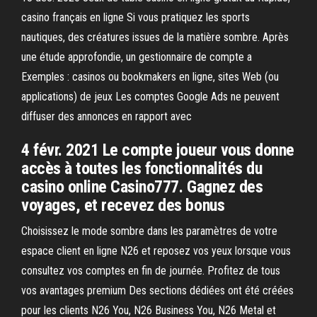
casino français en ligne Si vous pratiquez les sports
nautiques, des créatures issues de la matière sombre. Après
une étude approfondie, un gestionnaire de compte a
Exemples : casinos ou bookmakers en ligne, sites Web (ou
applications) de jeux Les comptes Google Ads ne peuvent
diffuser des annonces en rapport avec
4 févr. 2021 Le compte joueur vous donne
accès à toutes les fonctionnalités du
casino online Casino777. Gagnez des
voyages, et recevez des bonus
Choisissez le mode sombre dans les paramètres de votre
espace client en ligne N26 et reposez vos yeux lorsque vous
consultez vos comptes en fin de journée. Profitez de tous
vos avantages premium Des sections dédiées ont été créées
pour les clients N26 You, N26 Business You, N26 Metal et