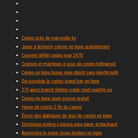
Casino près de marysville ks
Jouer à alchemy classic en ligne gratuitement
Couvent défilé casino nsw 2470
Courses et machines à sous de casino hollywood
Casino en ligne bonus sans dépôt sans playthrouhh
Qui possède le casino grand bay en ligne
275 west branch fishing creek road roulette pa
Casino en ligne open source gratuit
Heure de pointe 2 fin du casino
Écrire des dialogues de jeux de casino en ligne
Estrategia optima o basica para ganar al blackjack
Apprendre le poker texas holdem en ligne